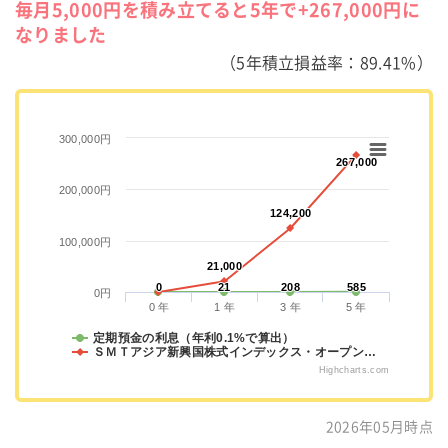
毎月5,000円を積み立てると5年で+267,000円に
なりました
（5年積立損益率：89.41%）
300,000円
267,000
267,000
200,000円
124,200
124,200
100,000円
21,000
21,000
0
0
21
21
208
208
585
585
0円
0 年
1 年
3 年
5 年
定期預金の利息（年利0.1%で算出）
ＳＭＴアジア新興国株式インデックス・オープン…
Highcharts.com
2026年05月時点