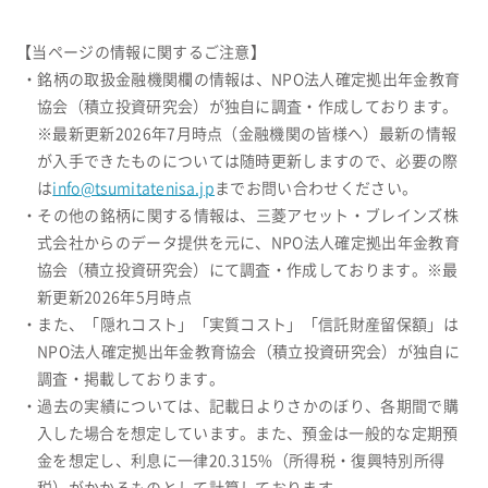
【当ページの情報に関するご注意】
・銘柄の取扱金融機関欄の情報は、NPO法人確定拠出年金教育
協会（積立投資研究会）が独自に調査・作成しております。
※最新更新2026年7月時点（金融機関の皆様へ）最新の情報
が入手できたものについては随時更新しますので、必要の際
は
info@tsumitatenisa.jp
までお問い合わせください。
・その他の銘柄に関する情報は、三菱アセット・ブレインズ株
式会社からのデータ提供を元に、NPO法人確定拠出年金教育
協会（積立投資研究会）にて調査・作成しております。※最
新更新2026年5月時点
・また、「隠れコスト」「実質コスト」「信託財産留保額」は
NPO法人確定拠出年金教育協会（積立投資研究会）が独自に
調査・掲載しております。
・過去の実績については、記載日よりさかのぼり、各期間で購
入した場合を想定しています。また、預金は一般的な定期預
金を想定し、利息に一律20.315%（所得税・復興特別所得