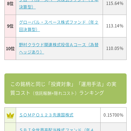
8位
115.64%
決算型）
グローバル・スペース株式ファンド（年２
9位
113.14%
回決算型）
野村クラウド関連株式投信Ａコース（為替
10位
110.05%
ヘッジあり）
この銘柄と同じ「投資対象」「運用手法」の実
質コスト
ランキング
（信託報酬+隠れコスト）
ＳＯＭＰＯ１２３先進国株式
0.15700%
ＳＢＩ全世界高配当株式ファンド（年４