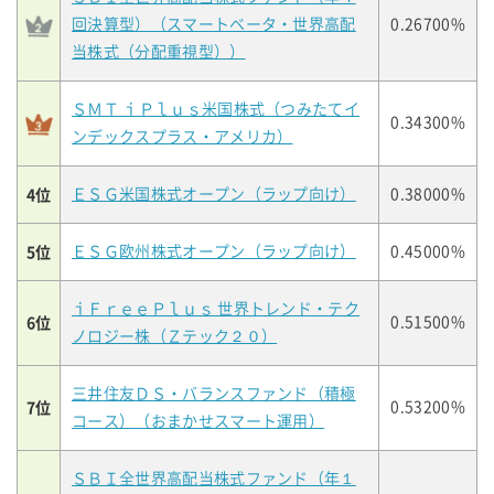
回決算型）（スマートベータ・世界高配
0.26700%
当株式（分配重視型））
ＳＭＴ ｉＰｌｕｓ米国株式（つみたてイ
0.34300%
ンデックスプラス・アメリカ）
4位
ＥＳＧ米国株式オープン（ラップ向け）
0.38000%
5位
ＥＳＧ欧州株式オープン（ラップ向け）
0.45000%
ｉＦｒｅｅＰｌｕｓ 世界トレンド・テク
6位
0.51500%
ノロジー株（Ｚテック２０）
三井住友ＤＳ・バランスファンド（積極
7位
0.53200%
コース）（おまかせスマート運用）
ＳＢＩ全世界高配当株式ファンド（年１