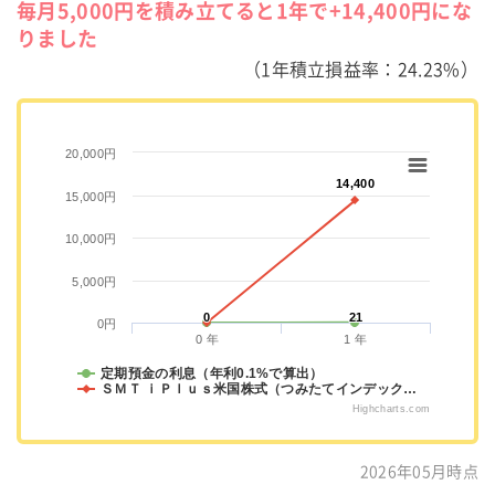
毎月5,000円を積み立てると1年で+14,400円にな
りました
（1年積立損益率：24.23%）
20,000円
14,400
14,400
15,000円
10,000円
5,000円
0
0
21
21
0円
0 年
1 年
定期預金の利息（年利0.1%で算出）
ＳＭＴ ｉＰｌｕｓ米国株式（つみたてインデック…
Highcharts.com
2026年05月時点