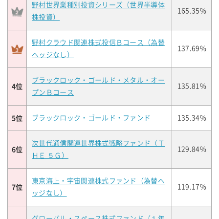
野村世界業種別投資シリーズ（世界半導体
165.35%
株投資）
野村クラウド関連株式投信Ｂコース（為替
137.69%
ヘッジなし）
ブラックロック・ゴールド・メタル・オー
4位
135.81%
プンＢコース
5位
ブラックロック・ゴールド・ファンド
135.34%
次世代通信関連世界株式戦略ファンド（Ｔ
6位
129.84%
ＨＥ ５Ｇ）
東京海上・宇宙関連株式ファンド（為替ヘ
7位
119.17%
ッジなし）
グローバル・スペース株式ファンド（１年