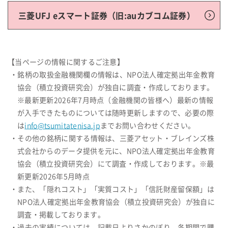
三菱UFJ eスマート証券（旧:auカブコム証券）
【当ページの情報に関するご注意】
・銘柄の取扱金融機関欄の情報は、NPO法人確定拠出年金教育
協会（積立投資研究会）が独自に調査・作成しております。
※最新更新2026年7月時点（金融機関の皆様へ）最新の情報
が入手できたものについては随時更新しますので、必要の際
は
info@tsumitatenisa.jp
までお問い合わせください。
・その他の銘柄に関する情報は、三菱アセット・ブレインズ株
式会社からのデータ提供を元に、NPO法人確定拠出年金教育
協会（積立投資研究会）にて調査・作成しております。※最
新更新2026年5月時点
・また、「隠れコスト」「実質コスト」「信託財産留保額」は
NPO法人確定拠出年金教育協会（積立投資研究会）が独自に
調査・掲載しております。
・過去の実績については、記載日よりさかのぼり、各期間で購