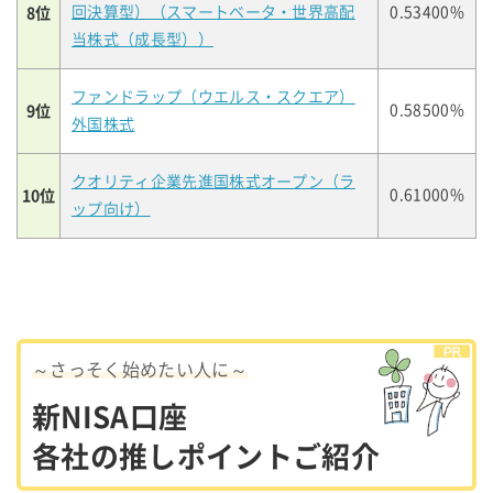
8位
回決算型）（スマートベータ・世界高配
0.53400%
当株式（成長型））
ファンドラップ（ウエルス・スクエア）
9位
0.58500%
外国株式
クオリティ企業先進国株式オープン（ラ
10位
0.61000%
ップ向け）
～さっそく始めたい人に～
新NISA口座
各社の推しポイントご紹介