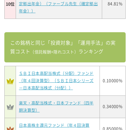
10位
定拠出年金）（ファーブル先生（確定拠出
84.81%
年金））
この銘柄と同じ「投資対象」「運用手法」の実
質コスト
ランキング
（信託報酬+隠れコスト）
ＳＢＩ日本高配当株式（分配）ファンド
（年４回決算型）（ＳＢＩ日本シリーズ
0.10000%
－日本高配当株式（分配））
楽天・高配当株式・日本ファンド（四半
0.34000%
期決算型）
日本高株主還元ファンド（年４回決算
0.85000%