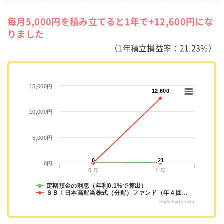
毎月5,000円を積み立てると1年で+12,600円にな
りました
（1年積立損益率：21.23%）
15,000円
12,600
12,600
10,000円
5,000円
0
0
21
21
0円
0 年
1 年
定期預金の利息（年利0.1%で算出）
ＳＢＩ日本高配当株式（分配）ファンド（年４回…
Highcharts.com