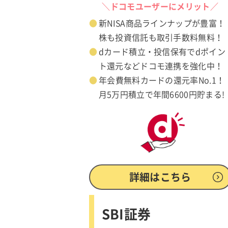
＼ドコモユーザーにメリット／
新NISA商品ラインナップが豊富！
株も投資信託も取引手数料無料！
dカード積立・投信保有でdポイン
ト還元などドコモ連携を強化中！
年会費無料カードの還元率No.1！
月5万円積立で年間6600円貯まる!
詳細はこちら
SBI証券