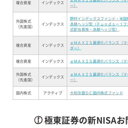
ｅＭＡＸＩＳ最適化バランス（マ
複合資産
インデックス
ー）
野村インデックスファンド・米国
外国株式
インデックス
為替ヘッジ型（Ｆｕｎｄｓ－ｉフ
（先進国）
式配当貴族・為替ヘッジ型）
ｅＭＡＸＩＳ最適化バランス（マ
複合資産
インデックス
ダー）
複合資産
インデックス
ｅＭＡＸＩＳ最適化バランス（マ
外国株式
ｅＭＡＸＩＳ最適化バランス（マ
インデックス
（先進国）
ー）
国内株式
アクティブ
大和住銀ＤＣ国内株式ファンド
極東証券の新NISA