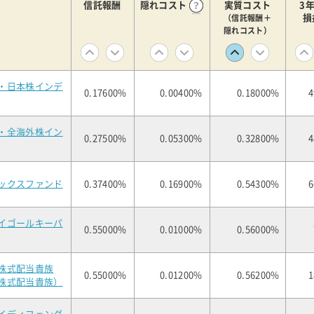
信託報酬
隠れコスト
実質コスト
3
損
（信託報酬＋
隠れコスト）
・日本株インデ
0.17600%
0.00400%
0.18000%
4
・全海外株イン
0.27500%
0.05300%
0.32800%
4
ックスファンド
0.37400%
0.16900%
0.54300%
6
イゴールキーパ
0.55000%
0.01000%
0.56000%
株式配当貴族
0.55000%
0.01200%
0.56200%
1
株式配当貴族）