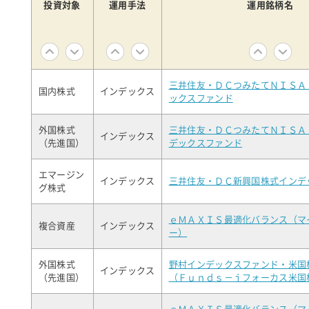
投資対象
運用手法
運用銘柄名
三井住友・ＤＣつみたてＮＩＳＡ
国内株式
インデックス
ックスファンド
外国株式
三井住友・ＤＣつみたてＮＩＳＡ
インデックス
（先進国）
デックスファンド
エマージン
インデックス
三井住友・ＤＣ新興国株式インデ
グ株式
ｅＭＡＸＩＳ最適化バランス（マ
複合資産
インデックス
ー）
外国株式
野村インデックスファンド・米国
インデックス
（先進国）
（Ｆｕｎｄｓ－ｉフォーカス米国