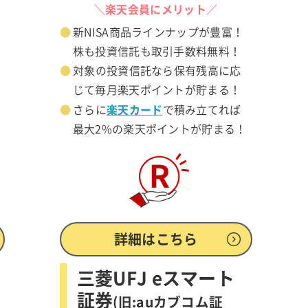
＼楽天会員にメリット／
新NISA商品ラインナップが豊富！
株も投資信託も取引手数料無料！
対象の投資信託なら保有残高に応
じて毎月楽天ポイントが貯まる！
楽天カード
さらに
で積み立てれば
最大2%の楽天ポイントが貯まる！
詳細はこちら
三菱UFJ eスマート
証券
(旧:auカブコム証