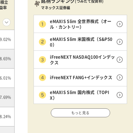
銘柄ランキング
(つみたて投資枠)
年積立
益率
マネックス証券編
eMAXIS Slim 全世界株式（オー
ル・カントリー）
eMAXIS Slim 米国株式（S&P50
9.02%
0）
iFreeNEXT NASDAQ100インデッ
8.65%
クス
iFreeNEXT FANG+インデックス
6.01%
eMAXIS Slim 国内株式（TOPI
X）
7.69%
もっと見る
8.24%