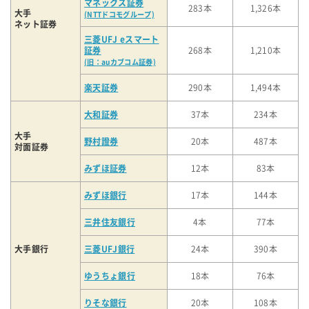
マネックス証券
283本
1,326本
大手
(NTTドコモグループ)
ネット証券
三菱UFJ eスマート
証券
268本
1,210本
(旧：auカブコム証券)
楽天証券
290本
1,494本
大和証券
37本
234本
大手
野村證券
20本
487本
対面証券
みずほ証券
12本
83本
みずほ銀行
17本
144本
三井住友銀行
4本
77本
大手銀行
三菱UFJ銀行
24本
390本
ゆうちょ銀行
18本
76本
りそな銀行
20本
108本