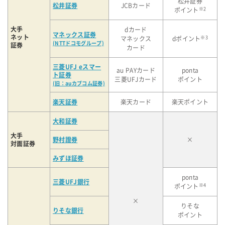
松井証券
松井証券
JCBカード
※2
ポイント
大手
dカード
マネックス証券
ネット
※3
マネックス
dポイント
(NTTドコモグループ)
証券
カード
三菱UFJ eスマー
au PAYカード
ponta
ト証券
三菱UFJカード
ポイント
(旧：auカブコム証券)
楽天証券
楽天カード
楽天ポイント
大和証券
大手
野村證券
×
対面証券
みずほ証券
ponta
三菱UFJ銀行
※4
ポイント
×
りそな
りそな銀行
ポイント