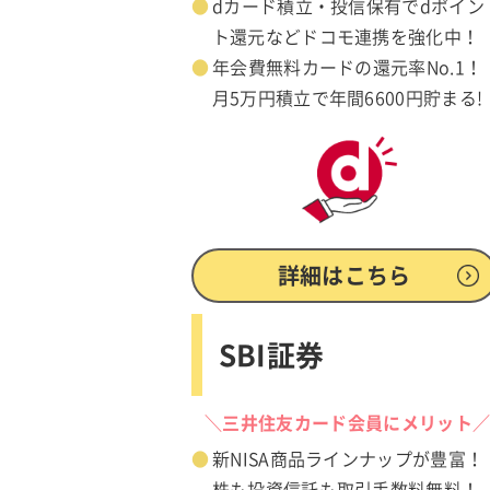
dカード積立・投信保有でdポイン
ト還元などドコモ連携を強化中！
年会費無料カードの還元率No.1！
月5万円積立で年間6600円貯まる!
詳細はこちら
SBI証券
＼三井住友カード会員にメリット
新NISA商品ラインナップが豊富！
株も投資信託も取引手数料無料！