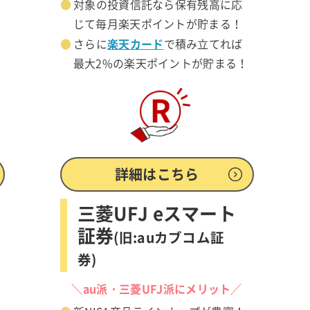
対象の投資信託なら保有残高に応
じて毎月楽天ポイントが貯まる！
楽天カード
さらに
で積み立てれば
最大2%の楽天ポイントが貯まる！
詳細はこちら
三菱UFJ eスマート
証券
(旧:auカブコム証
券)
／
＼au派・三菱UFJ派にメリット／