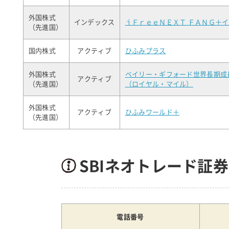
外国株式
インデックス
ｉＦｒｅｅＮＥＸＴ ＦＡＮＧ＋
（先進国）
国内株式
アクティブ
ひふみプラス
外国株式
ベイリー・ギフォード世界長期成
アクティブ
（先進国）
（ロイヤル・マイル）
外国株式
アクティブ
ひふみワールド＋
（先進国）
SBIネオトレード証券
電話番号