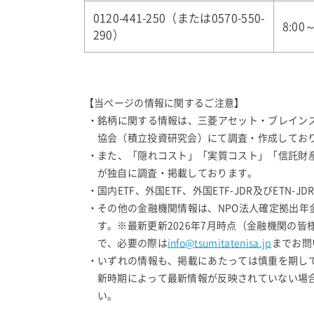
0120-441-250（または0570-550-
8:00
290）
【当ページの情報に関するご注意】
・銘柄に関する情報は、三菱アセット・ブレイン
協会（積立投資研究会）にて調査・作成しており
・また、「隠れコスト」「実質コスト」「信託財
が独自に調査・掲載しております。
・国内ETF、外国ETF、外国ETF-JDR及びET
・その他の金融機関情報は、NPO法人確定拠出
す。※最新更新2026年7月時点（金融機関の
で、必要の際は
info@tsumitatenisa.jp
までお問
・いずれの情報も、掲載にあたっては慎重を期し
新時期によって最新情報が反映されていない場
い。