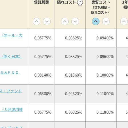
信託報酬
隠れコスト
実質コスト
3
損
（信託報酬＋
隠れコスト）
式（オール・カ
0.05775%
0.03625%
0.09400%
4
式（除く日本）
0.05775%
0.03825%
0.09600%
4
（Ｓ＆Ｐ５０
0.08140%
0.01860%
0.10000%
4
ス・ファンド
0.06380%
0.04620%
0.11000%
4
式（３地域均等
0.05775%
0.06025%
0.11800%
5