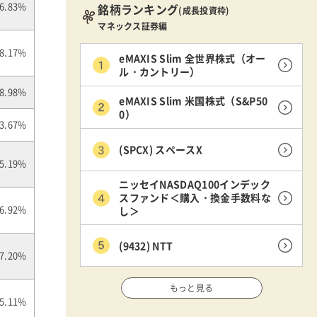
銘柄ランキング
6.83%
(成長投資枠)
マネックス証券編
8.17%
eMAXIS Slim 全世界株式（オー
ル・カントリー）
8.98%
eMAXIS Slim 米国株式（S&P50
0）
3.67%
(SPCX) スペースX
5.19%
ニッセイNASDAQ100インデック
スファンド＜購入・換金手数料な
し＞
6.92%
(9432) NTT
7.20%
もっと見る
5.11%