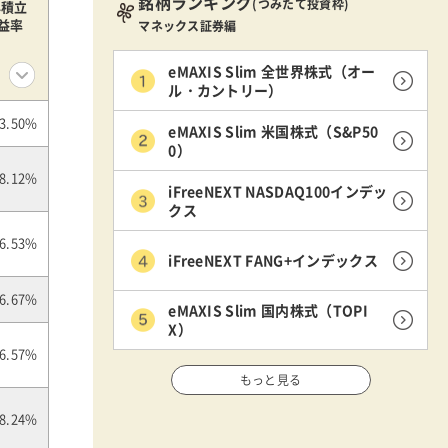
銘柄ランキング
(つみたて投資枠)
年積立
益率
マネックス証券編
eMAXIS Slim 全世界株式（オー
ル・カントリー）
3.50%
eMAXIS Slim 米国株式（S&P50
0）
8.12%
iFreeNEXT NASDAQ100インデッ
クス
6.53%
iFreeNEXT FANG+インデックス
6.67%
eMAXIS Slim 国内株式（TOPI
X）
6.57%
もっと見る
8.24%