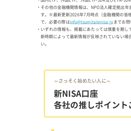
・国内ETF、外国ETF、外国ETF-JDR及びET
・その他の金融機関情報は、NPO法人確定拠出
す。※最新更新2026年7月時点（金融機関の
で、必要の際は
info@tsumitatenisa.jp
までお問
・いずれの情報も、掲載にあたっては慎重を期し
新時期によって最新情報が反映されていない場
い。
～さっそく始めたい人に～
新NISA口座
各社の推しポイント