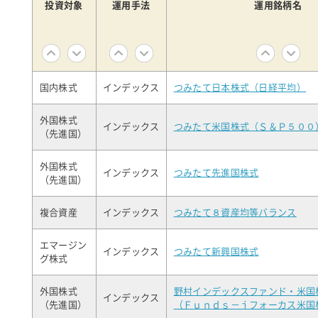
投資対象
運用手法
運用銘柄名
国内株式
インデックス
つみたて日本株式（日経平均）
外国株式
インデックス
つみたて米国株式（Ｓ＆Ｐ５００
（先進国）
外国株式
インデックス
つみたて先進国株式
（先進国）
複合資産
インデックス
つみたて８資産均等バランス
エマージン
インデックス
つみたて新興国株式
グ株式
外国株式
野村インデックスファンド・米国
インデックス
（先進国）
（Ｆｕｎｄｓ－ｉフォーカス米国